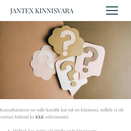
Skip
JANTEX KINNISVARA
Konsultatsioon
to
content
Konsultatsioon on sulle kasulik kui sul on küsimusi, millele ei ole
vastust leidnud ka
KKK
sektsioonist
Mõtled, kas müüa või üürile anda kinnisvara