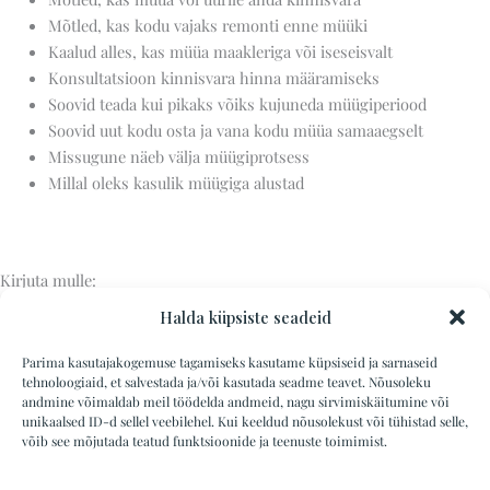
Mõtled, kas kodu vajaks remonti enne müüki
Kaalud alles, kas müüa maakleriga või iseseisvalt
Konsultatsioon kinnisvara hinna määramiseks
Soovid teada kui pikaks võiks kujuneda müügiperiood
Soovid uut kodu osta ja vana kodu müüa samaaegselt
Missugune näeb välja müügiprotsess
Millal oleks kasulik müügiga alustad
Kirjuta mulle:
SOOVIN KONSULTATSIOONI
Halda küpsiste seadeid
Parima kasutajakogemuse tagamiseks kasutame küpsiseid ja sarnaseid
tehnoloogiaid, et salvestada ja/või kasutada seadme teavet. Nõusoleku
andmine võimaldab meil töödelda andmeid, nagu sirvimiskäitumine või
unikaalsed ID-d sellel veebilehel. Kui keeldud nõusolekust või tühistad selle,
JANTEX KINNISVA OÜ | Jaanika Pool |
võib see mõjutada teatud funktsioonide ja teenuste toimimist.
+372 568 969 52 |
jaanika@jantexkinnisvara.ee