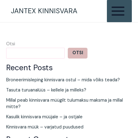
Skip
JANTEX KINNISVARA
to
content
Otsi
OTSI
Recent Posts
Broneerimisleping kinnisvara ostul – mida võiks teada?
Tasuta turuanalüüs – kellele ja milleks?
Millal peab kinnisvara müügilt tulumaksu maksma ja millal
mitte?
Kasulik kinnisvara müüjale – ja ostjale
Kinnisvara müük – varjatud puudused