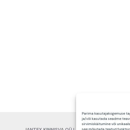
Parima kasutajakogemuse tag
ja/või kasutada seadme teav
sirvimiskäitumine või unikaals
JANTEX KINNISVA OÜ | Jaanika Pool |
see mõjutada teatud funktsio