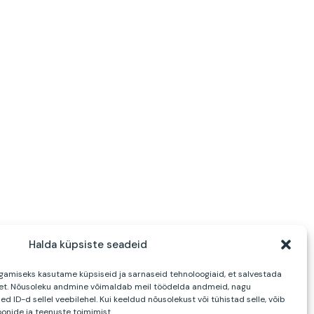
Halda küpsiste seadeid
amiseks kasutame küpsiseid ja sarnaseid tehnoloogiaid, et salvestada
et. Nõusoleku andmine võimaldab meil töödelda andmeid, nagu
ed ID-d sellel veebilehel. Kui keeldud nõusolekust või tühistad selle, võib
onide ja teenuste toimimist.