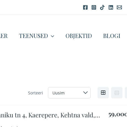
LER
TEENUSED
OBJEKTID
BLOGI
Sorteeri
59,00
niku tn 4, Kaerepere, Kehtna vald,
lamaa