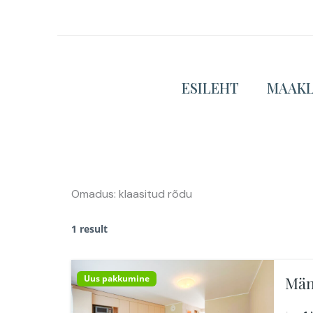
Skip
to
content
ESILEHT
MAAK
Omadus:
klaasitud rõdu
1 result
Uus pakkumine
Män
Rap