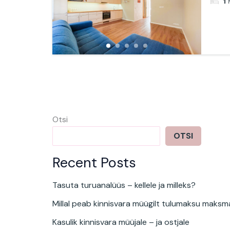
1
Otsi
OTSI
Recent Posts
Tasuta turuanalüüs – kellele ja milleks?
Millal peab kinnisvara müügilt tulumaksu maksma 
Kasulik kinnisvara müüjale – ja ostjale