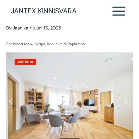
Kaunis perekodu Tallinnast
Skip
JANTEX KINNISVARA
to
vaid 30 km kaugusel
content
By
Jaanika
/
juuni 16, 2025
Entusiasti tee 4, Aespa, Kohila vald, Raplamaa
MÜÜDUD