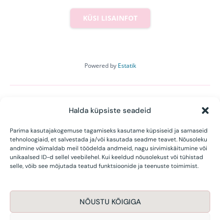
KÜSI LISAINFOT
Powered by
Estatik
←
Previous Property
Next Property
→
Halda küpsiste seadeid
Parima kasutajakogemuse tagamiseks kasutame küpsiseid ja sarnaseid
tehnoloogiaid, et salvestada ja/või kasutada seadme teavet. Nõusoleku
andmine võimaldab meil töödelda andmeid, nagu sirvimiskäitumine või
unikaalsed ID-d sellel veebilehel. Kui keeldud nõusolekust või tühistad
JANTEX KINNISVA OÜ | Jaanika Pool |
selle, võib see mõjutada teatud funktsioonide ja teenuste toimimist.
+372 568 969 52 |
jaanika@jantexkinnisvara.ee
NÕUSTU KÕIGIGA