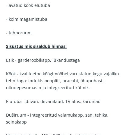
- avatud köök-elutuba
- kolm magamistuba
- tehnoruum.
Sisustus mis sisaldub hinnas:
Esik - garderoobikapp, lükandustega
Köök - kvaliteetne köögimööbel varustatud kogu vajaliku
tehnikaga: induktsioonpliit, praeahi, õhupuhasti,
nõudepesumasin ja integreeritud külmik.
Elutuba - diivan, diivanilaud, TV-alus, kardinad
Duširuum - integreeritud valamukapp, san. tehika,
seinakapp