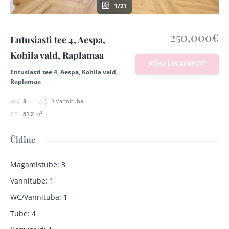
1/21
250,000€
Entusiasti tee 4, Aespa,
Kohila vald, Raplamaa
KÜSI LISAINFOT
Entusiasti tee 4, Aespa, Kohila vald,
Raplamaa
3
1
Vannituba
81.2
m²
Üldine
Magamistube
:
3
Vannitube
:
1
WC/Vannituba
:
1
Tube
:
4