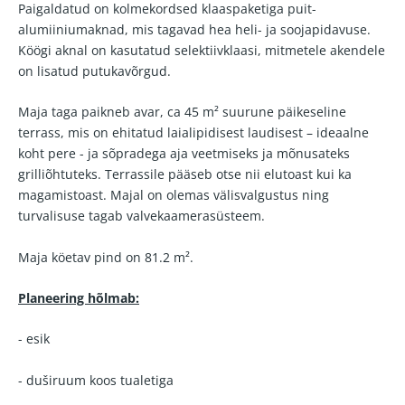
Paigaldatud on kolmekordsed klaaspaketiga puit-
alumiiniumaknad, mis tagavad hea heli- ja soojapidavuse.
Köögi aknal on kasutatud selektiivklaasi, mitmetele akendele
on lisatud putukavõrgud.
Maja taga paikneb avar, ca 45 m² suurune päikeseline
terrass, mis on ehitatud laialipidisest laudisest – ideaalne
koht pere - ja sõpradega aja veetmiseks ja mõnusateks
grilliõhtuteks. Terrassile pääseb otse nii elutoast kui ka
magamistoast. Majal on olemas välisvalgustus ning
turvalisuse tagab valvekaamerasüsteem.
Maja köetav pind on 81.2 m².
Planeering hõlmab:
- esik
- duširuum koos tualetiga