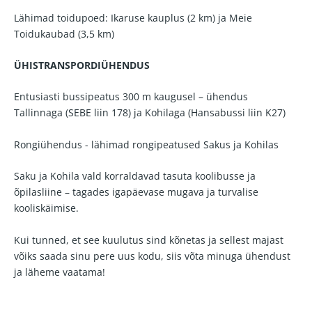
Lähimad toidupoed: Ikaruse kauplus (2 km) ja Meie
Toidukaubad (3,5 km)
ÜHISTRANSPORDIÜHENDUS
Entusiasti bussipeatus 300 m kaugusel – ühendus
Tallinnaga (SEBE liin 178) ja Kohilaga (Hansabussi liin K27)
Rongiühendus - lähimad rongipeatused Sakus ja Kohilas
Saku ja Kohila vald korraldavad tasuta koolibusse ja
õpilasliine – tagades igapäevase mugava ja turvalise
kooliskäimise.
Kui tunned, et see kuulutus sind kõnetas ja sellest majast
võiks saada sinu pere uus kodu, siis võta minuga ühendust
ja läheme vaatama!