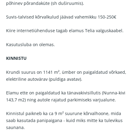
põhinev põrandaküte (sh duširuumis).
Suvis-talvised kõrvalkulud jäävad vahemikku 150-250€
Kiire internetiühenduse tagab elamus Telia valguskaabel.
Kasutusluba on olemas.
KINNISTU
Krundi suurus on 1141 m², ümber on paigaldatud võrkaed,
elektriline autovärav (puldiga avatav).
Elamu ette on paigaldatud ka tänavakivisillutis (Nunna-kivi
143,7 m2) ning autole rajatud parkimiseks varjualune.
Kinnistul paikneb ka ca 9 m² suurune kõrvalhoone, mida
saab kasutada panipaigana - kuid miks mitte ka tulevikus
saunana.