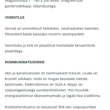
Magamistuba 1 - 160 x 200 voodi, integreeritud
garderoobikapp, lükandustega.
VIIMISTLUS
Seinad on viimistletud heledates, neutraalsetes toonides.
Põrandaid katab kalasaba mustris spoonparkett.
Vannituba ja esik on plaaditud maitsekate keraamiliste
plaatidega.
KOMMUNIKATSIOONID
Vesi ja kanalisatsioon on tsentraalsest trassist. Lisaks on
krundil salvkaev, mida on mugav kasutada näiteks
kastmiseks. Elektrivõimsus on 3x20 A. Majas on
soojustagastusega sundventilatsioon, mis muudab
energiatarbimise ökonoomsemaks ja tagab hea sisekliima.
Küttelahendusena on kasutusel õhk-vesi soojuspumbal