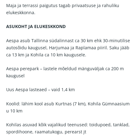
Maja ja terrassi paigutus tagab privaatsuse ja rahuliku
elukeskkonna.
ASUKOHT JA ELUKESKKOND
Aespa asub Tallinna südalinnast ca 30 km ehk 30-minutilise
autosõidu kaugusel, Harjumaa ja Raplamaa piiril. Saku jääb
ca 13 km ja Kohila ca 10 km kaugusele.
Aespa perepark – lastele mõeldud mänguväljak ca 200 m
kaugusel
Uus Aespa lasteaed – vaid 1,4 km
Koolid: lähim kool asub Kurtnas (7 km), Kohila Gümnaasium
u 10 km
Kohilas asuvad kõik vajalikud teenused: toidupoed, tanklad,
spordihoone, raamatukogu, perearst jt