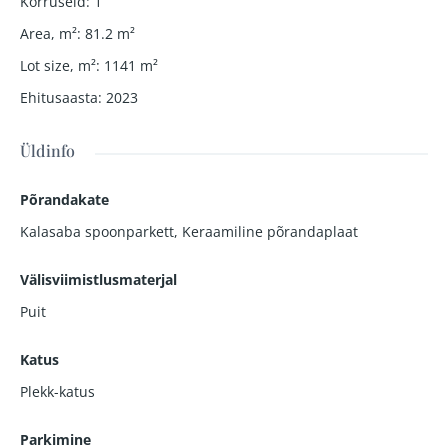
Korruseid
:
1
Area, m²
:
81.2
m²
Lot size, m²
:
1141
m²
Ehitusaasta
:
2023
Üldinfo
Põrandakate
Kalasaba spoonparkett
,
Keraamiline põrandaplaat
Välisviimistlusmaterjal
Puit
Katus
Plekk-katus
Parkimine